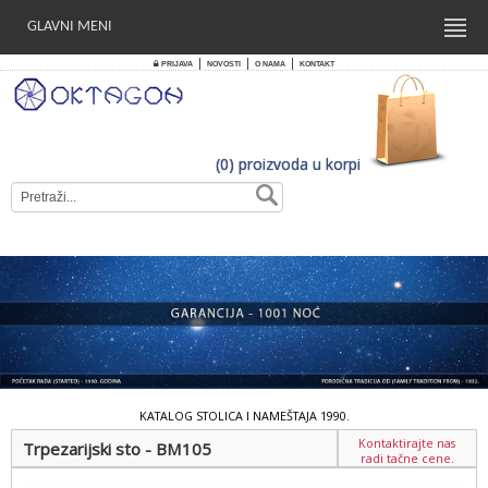
GLAVNI MENI
|
|
|
PRIJAVA
NOVOSTI
O NAMA
KONTAKT
(0) proizvoda u korpi
KATALOG STOLICA I NAMEŠTAJA 1990.
Kontaktirajte nas
Trpezarijski sto - BM105
radi tačne cene.