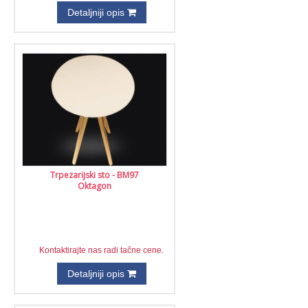
Detaljniji opis
Trpezarijski sto - BM97
Oktagon
Kontaktirajte nas radi tačne cene.
Detaljniji opis