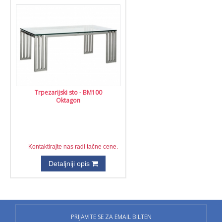
Trpezarijski sto - BM100
Oktagon
Kontaktirajte nas radi tačne cene.
Detaljniji opis
PRIJAVITE SE ZA EMAIL BILTEN